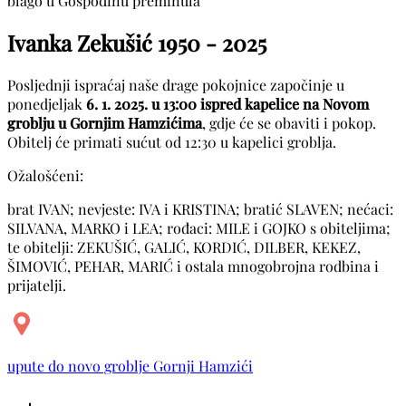
blago u Gospodinu preminula
Ivanka Zekušić
1950 - 2025
Posljednji ispraćaj naše drage pokojnice započinje u
ponedjeljak
6. 1. 2025. u 13:00 ispred kapelice na Novom
groblju u Gornjim Hamzićima
, gdje će se obaviti i pokop.
Obitelj će primati sućut od 12:30 u kapelici groblja.
Ožalošćeni:
brat IVAN; nevjeste: IVA i KRISTINA; bratić SLAVEN; nećaci:
SILVANA, MARKO i LEA; rođaci: MILE i GOJKO s obiteljima;
te obitelji: ZEKUŠIĆ, GALIĆ, KORDIĆ, DILBER, KEKEZ,
ŠIMOVIĆ, PEHAR, MARIĆ i ostala mnogobrojna rodbina i
prijatelji.
upute do novo groblje Gornji Hamzići