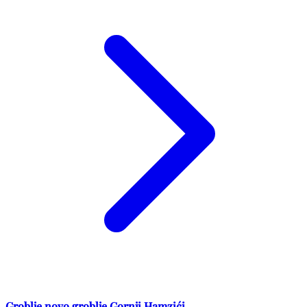
Groblje novo groblje Gornji Hamzići