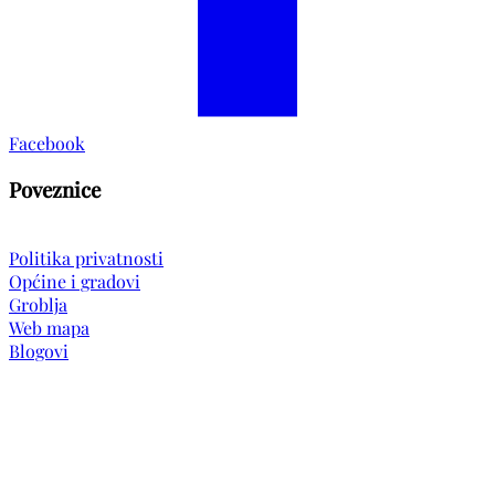
Facebook
Poveznice
Politika privatnosti
Općine i gradovi
Groblja
Web mapa
Blogovi