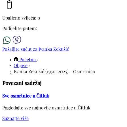
Upaljeno svijeća: 0
Podijelite putem:
Pošaljite sućut za Ivanka Zekušić
Početna
/
Objave
/
Ivanka Zekušić (1950-2025) - Osmrtnica
Povezani sadržaj
Sve osmrtnice u Čitluk
Pogledajte sve najnovije osmrtnice u Čitluk
Saznajte više