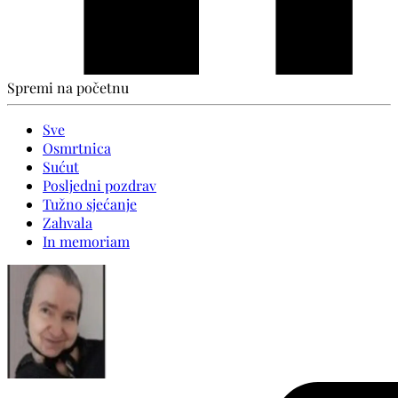
Spremi na početnu
Sve
Osmrtnica
Sućut
Posljedni pozdrav
Tužno sjećanje
Zahvala
In memoriam