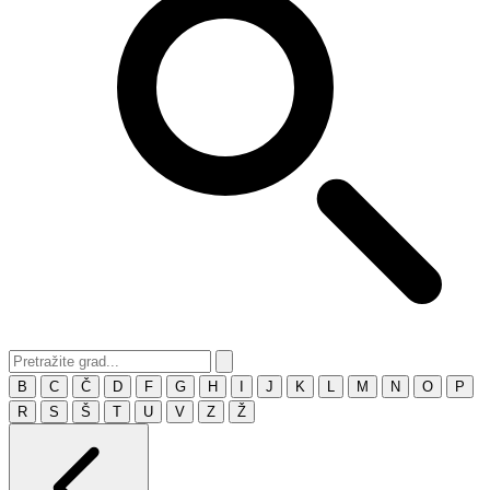
B
C
Č
D
F
G
H
I
J
K
L
M
N
O
P
R
S
Š
T
U
V
Z
Ž