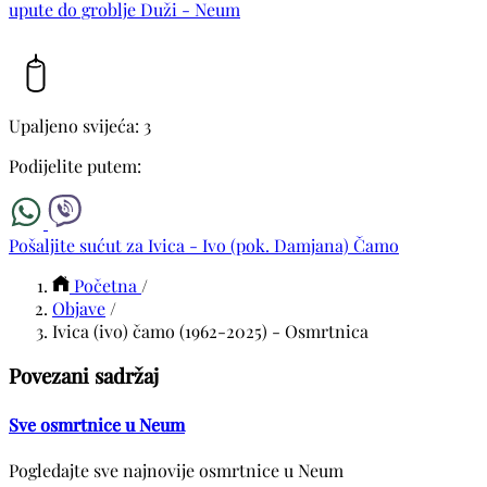
upute do groblje Duži - Neum
Upaljeno svijeća: 3
Podijelite putem:
Pošaljite sućut za Ivica - Ivo (pok. Damjana) Čamo
Početna
/
Objave
/
Ivica (ivo) čamo (1962-2025) - Osmrtnica
Povezani sadržaj
Sve osmrtnice u Neum
Pogledajte sve najnovije osmrtnice u Neum