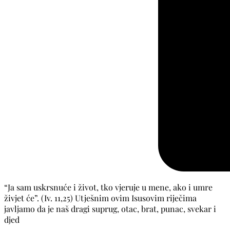
“Ja sam uskrsnuće i život, tko vjeruje u mene, ako i umre
živjet će”. (Iv. 11,25) Utješnim ovim Isusovim riječima
javljamo da je naš dragi suprug, otac, brat, punac, svekar i
djed