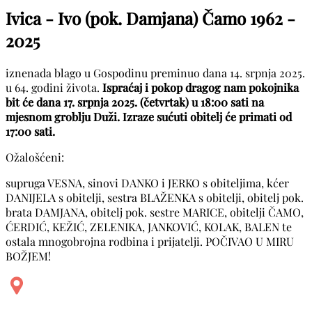
Ivica - Ivo (pok. Damjana) Čamo
1962 -
2025
iznenada blago u Gospodinu preminuo dana 14. srpnja 2025.
u 64. godini života.
Ispraćaj i pokop dragog nam pokojnika
bit će dana 17. srpnja 2025. (četvrtak) u 18:00 sati na
mjesnom groblju Duži. Izraze sućuti obitelj će primati od
17:00 sati.
Ožalošćeni:
supruga VESNA, sinovi DANKO i JERKO s obiteljima, kćer
DANIJELA s obitelji, sestra BLAŽENKA s obitelji, obitelj pok.
brata DAMJANA, obitelj pok. sestre MARICE, obitelji ČAMO,
ĆERDIĆ, KEŽIĆ, ZELENIKA, JANKOVIĆ, KOLAK, BALEN te
ostala mnogobrojna rodbina i prijatelji. POČIVAO U MIRU
BOŽJEM!