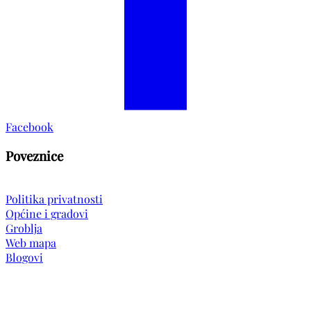
Facebook
Poveznice
Politika privatnosti
Općine i gradovi
Groblja
Web mapa
Blogovi