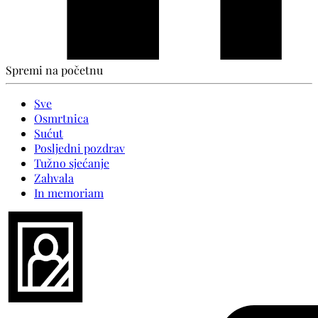
Spremi na početnu
Sve
Osmrtnica
Sućut
Posljedni pozdrav
Tužno sjećanje
Zahvala
In memoriam