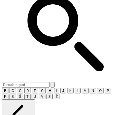
B
C
Č
D
F
G
H
I
J
K
L
M
N
O
P
R
S
Š
T
U
V
Z
Ž