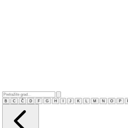
B
C
Č
D
F
G
H
I
J
K
L
M
N
O
P