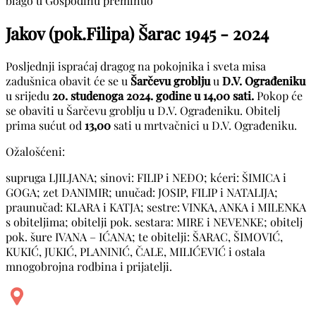
blago u Gospodinu preminuo
Jakov (pok.Filipa) Šarac
1945 - 2024
Posljednji ispraćaj dragog na pokojnika i sveta misa
zadušnica obavit će se u
Šarčevu groblju
u
D.V. Ograđeniku
u srijedu
20. studenoga 2024. godine u 14,00 sati.
Pokop će
se obaviti u Šarčevu groblju u D.V. Ograđeniku. Obitelj
prima sućut od
13,00
sati u mrtvačnici u D.V. Ograđeniku.
Ožalošćeni:
supruga LJILJANA; sinovi: FILIP i NEĐO; kćeri: ŠIMICA i
GOGA; zet DANIMIR; unučad: JOSIP, FILIP i NATALIJA;
praunučad: KLARA i KATJA; sestre: VINKA, ANKA i MILENKA
s obiteljima; obitelji pok. sestara: MIRE i NEVENKE; obitelj
pok. šure IVANA – IĆANA; te obitelji: ŠARAC, ŠIMOVIĆ,
KUKIĆ, JUKIĆ, PLANINIĆ, ČALE, MILIĆEVIĆ i ostala
mnogobrojna rodbina i prijatelji.