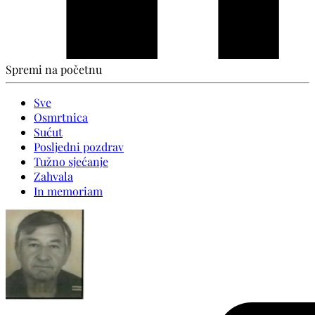
Spremi na početnu
Sve
Osmrtnica
Sućut
Posljedni pozdrav
Tužno sjećanje
Zahvala
In memoriam