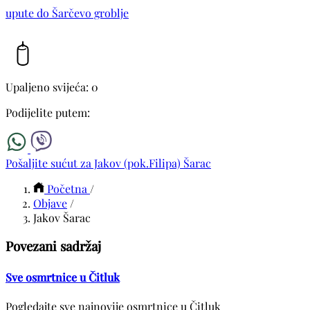
upute do Šarčevo groblje
Upaljeno svijeća: 0
Podijelite putem:
Pošaljite sućut za Jakov (pok.Filipa) Šarac
Početna
/
Objave
/
Jakov Šarac
Povezani sadržaj
Sve osmrtnice u Čitluk
Pogledajte sve najnovije osmrtnice u Čitluk