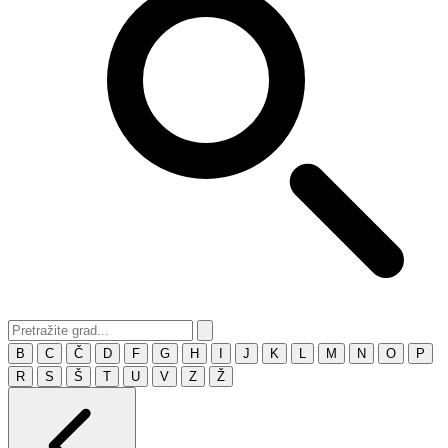
B
C
Č
D
F
G
H
I
J
K
L
M
N
O
P
R
S
Š
T
U
V
Z
Ž