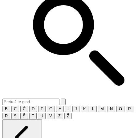
B
C
Č
D
F
G
H
I
J
K
L
M
N
O
P
R
S
Š
T
U
V
Z
Ž