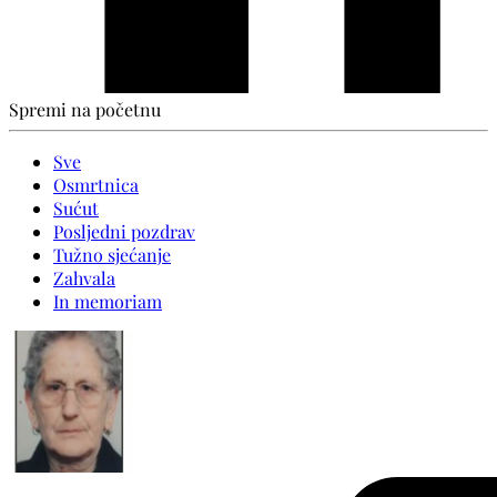
Spremi na početnu
Sve
Osmrtnica
Sućut
Posljedni pozdrav
Tužno sjećanje
Zahvala
In memoriam