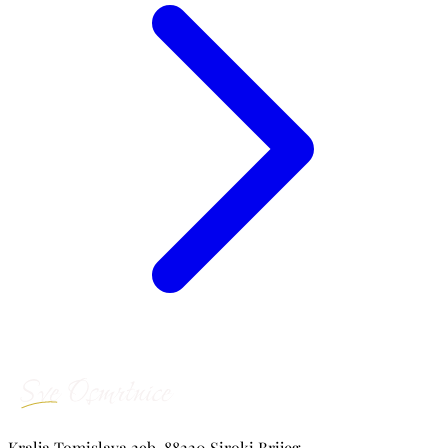
Kralja Tomislava 29b, 88220 Siroki Brijeg