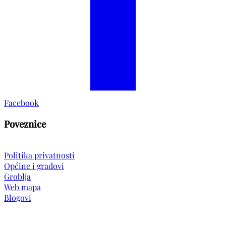
Facebook
Poveznice
Politika privatnosti
Općine i gradovi
Groblja
Web mapa
Blogovi