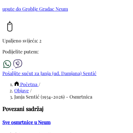
upute do Groblje Gradac Neum
Upaljeno svijeća: 2
Podijelite putem:
Pošaljite sućut za Janja (ud. Damjana) Sentić
Početna
/
Objave
/
Janja Sentić (1934-2026) - Osmrtnica
Povezani sadržaj
Sve osmrtnice u Neum