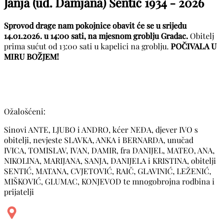
Janja (ud. Damjana) Sentić
1934 - 2026
Sprovod drage nam pokojnice obavit će se u srijedu
14.01.2026. u 14:00 sati, na mjesnom groblju Gradac.
Obitelj
prima sućut od 13:00 sati u kapelici na groblju.
POČIVALA U
MIRU BOŽJEM!
Ožalošćeni:
Sinovi ANTE, LJUBO i ANDRO, kćer NEĐA, djever IVO s
obitelji, nevjeste SLAVKA, ANKA i BERNARDA, unučad
IVICA, TOMISLAV, IVAN, DAMIR, fra DANIJEL, MATEO, ANA,
NIKOLINA, MARIJANA, SANJA, DANIJELA i KRISTINA, obitelji
SENTIĆ, MATANA, CVJETOVIĆ, RAIČ, GLAVINIĆ, LEŽENIĆ,
MIŠKOVIĆ, GLUMAC, KONJEVOD te mnogobrojna rodbina i
prijatelji