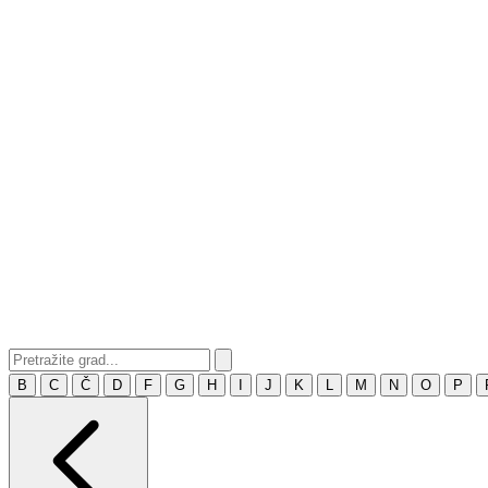
B
C
Č
D
F
G
H
I
J
K
L
M
N
O
P