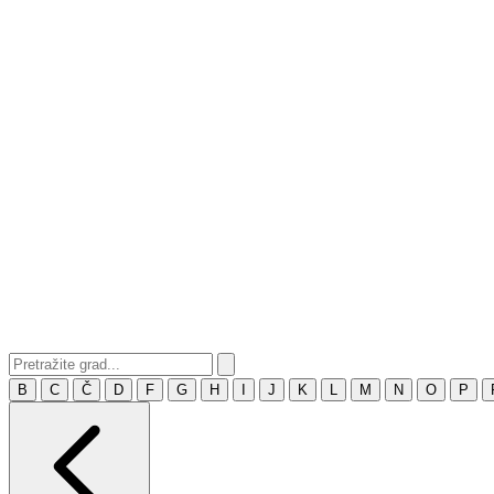
B
C
Č
D
F
G
H
I
J
K
L
M
N
O
P