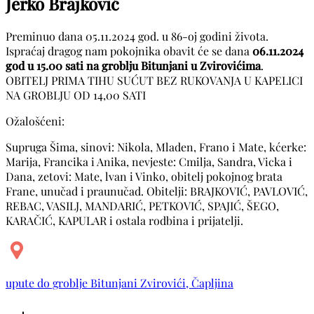
Jerko Brajković
Preminuo dana 05.11.2024 god. u 86-oj godini života.
Ispraćaj dragog nam pokojnika obavit će se dana
06.11.2024
god u 15.00 sati na groblju Bitunjani u Zvirovićima
.
OBITELJ PRIMA TIHU SUĆUT BEZ RUKOVANJA U KAPELICI
NA GROBLJU OD 14,00 SATI
Ožalošćeni:
Supruga Šima, sinovi: Nikola, Mladen, Frano i Mate, kćerke:
Marija, Francika i Anika, nevjeste: Cmilja, Sandra, Vicka i
Dana, zetovi: Mate, lvan i Vinko, obitelj pokojnog brata
Frane, unučad i praunučad. Obitelji: BRAJKOVIĆ, PAVLOVIĆ,
REBAC, VASILJ, MANDARIĆ, PETKOVIĆ, SPAJIĆ, ŠEGO,
KARAČIĆ, KAPULAR i ostala rodbina i prijatelji.
upute do groblje Bitunjani Zvirovići, Čapljina