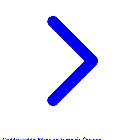
Groblje groblje Bitunjani Zvirovići, Čapljina