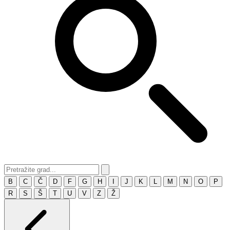
B
C
Č
D
F
G
H
I
J
K
L
M
N
O
P
R
S
Š
T
U
V
Z
Ž