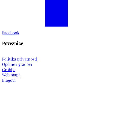
Facebook
Poveznice
Politika privatnosti
Općine i gradovi
Groblja
Web mapa
Blogovi