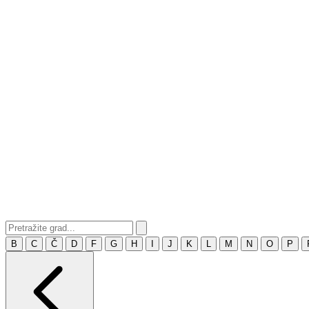
B
C
Č
D
F
G
H
I
J
K
L
M
N
O
P