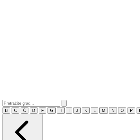
B
C
Č
D
F
G
H
I
J
K
L
M
N
O
P