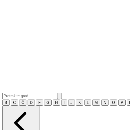
B
C
Č
D
F
G
H
I
J
K
L
M
N
O
P