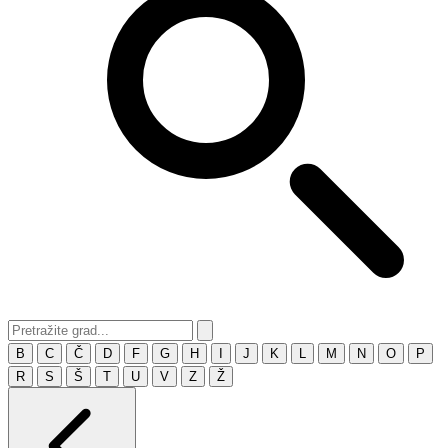
B
C
Č
D
F
G
H
I
J
K
L
M
N
O
P
R
S
Š
T
U
V
Z
Ž