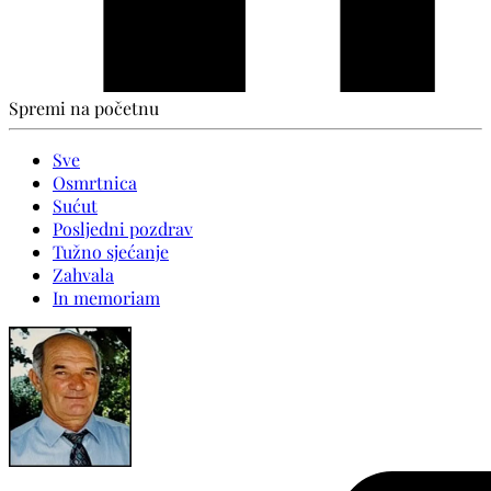
Spremi na početnu
Sve
Osmrtnica
Sućut
Posljedni pozdrav
Tužno sjećanje
Zahvala
In memoriam