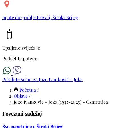
upute do groblje Privalj, Široki Brijeg
Upaljeno svijeća: 0
Podijelite putem:
Pošaljite sućut za Jozo Ivanković – Joka
Početna
/
Objave
/
Jozo Ivanković – Joka (1945-2025) - Osmrtnica
Povezani sadržaj
Sve osmrtnice u Široki Brijeg