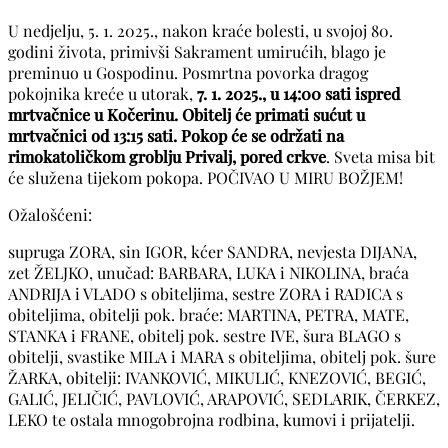
U nedjelju, 5. 1. 2025., nakon kraće bolesti, u svojoj 80.
godini života, primivši Sakrament umirućih, blago je
preminuo u Gospodinu. Posmrtna povorka dragog
pokojnika kreće u utorak,
7. 1. 2025., u 14:00 sati ispred
mrtvačnice u Kočerinu. Obitelj će primati sućut u
mrtvačnici od 13:15 sati. Pokop će se održati na
rimokatoličkom groblju Privalj, pored crkve
. Sveta misa bit
će služena tijekom pokopa. POČIVAO U MIRU BOŽJEM!
Ožalošćeni:
supruga ZORA, sin IGOR, kćer SANDRA, nevjesta DIJANA,
zet ŽELJKO, unučad: BARBARA, LUKA i NIKOLINA, braća
ANDRIJA i VLADO s obiteljima, sestre ZORA i RADICA s
obiteljima, obitelji pok. braće: MARTINA, PETRA, MATE,
STANKA i FRANE, obitelj pok. sestre IVE, šura BLAGO s
obitelji, svastike MILA i MARA s obiteljima, obitelj pok. šure
ŽARKA, obitelji: IVANKOVIĆ, MIKULIĆ, KNEZOVIĆ, BEGIĆ,
GALIĆ, JELIČIĆ, PAVLOVIĆ, ARAPOVIĆ, SEDLARIK, ČERKEZ,
LEKO te ostala mnogobrojna rodbina, kumovi i prijatelji.