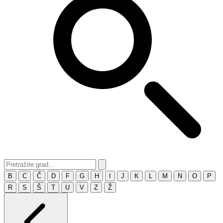
B
C
Č
D
F
G
H
I
J
K
L
M
N
O
P
R
S
Š
T
U
V
Z
Ž