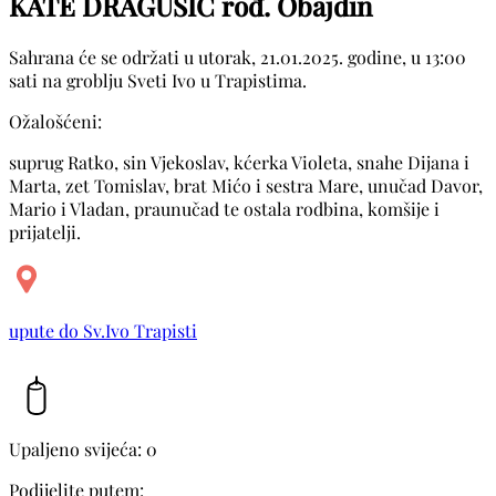
KATE DRAGUŠIĆ rođ. Obajdin
Sahrana će se održati u utorak, 21.01.2025. godine, u 13:00
sati na groblju Sveti Ivo u Trapistima.
Ožalošćeni:
suprug Ratko, sin Vjekoslav, kćerka Violeta, snahe Dijana i
Marta, zet Tomislav, brat Mićo i sestra Mare, unučad Davor,
Mario i Vladan, praunučad te ostala rodbina, komšije i
prijatelji.
upute do Sv.Ivo Trapisti
Upaljeno svijeća: 0
Podijelite putem: