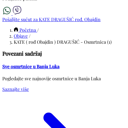
Pošaljite sućut za KATE DRAGUŠIĆ rođ. Obajdin
Početna
/
Objave
/
KATE ( rođ Obajdin ) DRAGUŠIĆ - Osmrtnica (1)
Povezani sadržaj
Sve osmrtnice u Banja Luka
Pogledajte sve najnovije osmrtnice u Banja Luka
Saznajte više