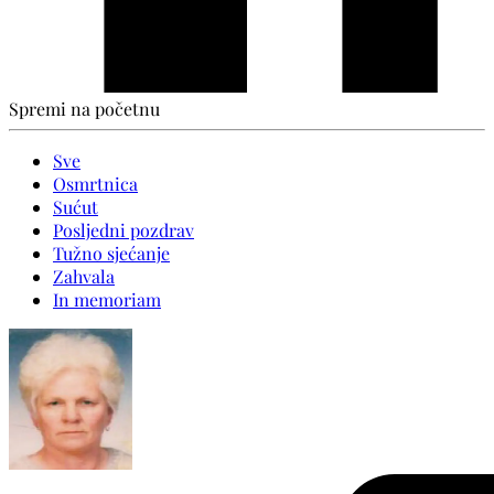
Spremi na početnu
Sve
Osmrtnica
Sućut
Posljedni pozdrav
Tužno sjećanje
Zahvala
In memoriam