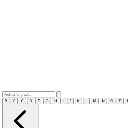
B
C
Č
D
F
G
H
I
J
K
L
M
N
O
P