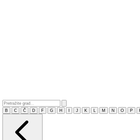
B
C
Č
D
F
G
H
I
J
K
L
M
N
O
P