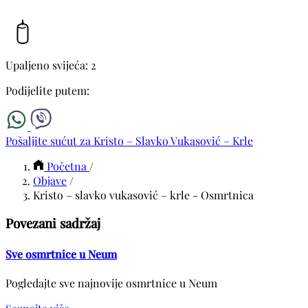
Upaljeno svijeća: 2
Podijelite putem:
Pošaljite sućut za Kristo – Slavko Vukasović – Krle
Početna
/
Objave
/
Kristo – slavko vukasović – krle - Osmrtnica
Povezani sadržaj
Sve osmrtnice u Neum
Pogledajte sve najnovije osmrtnice u Neum