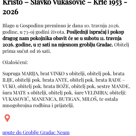
Kristo – Slavko Vukasović – Krle
1953 -
2026
Blago u Gospodinu preminuo je dana 10. travnja 2026.
godine, u 73-oj godini života.
Posljednji ispraćaj i pokop
dragog nam pokojnika obavit će se u subotu 11. travnja
2026. godine, u 17 sati na mjesnom groblju Gradac.
Obitelj
prima sućut od 16 sati.
Ožalošćeni:
Supruga MARIJA, brat VINKO s obitelji, obitelj pok. brata
ILIJE, obitelji pok. brata ANTE, obitelj pok. brata RADE –
VUKO, obitelj pok. brata BOŽE, obitelj pok. sestre MANDE,
šura MATE s obitelji, obitelj pok. šure VELIMIRA; obitelji:
VUKASOVIĆ, MANENICA, BUTIGAN, MILOŠ, te ostala
mnogobrojna rodbina i prijatelji.
upute do Groblje Gradac Neum