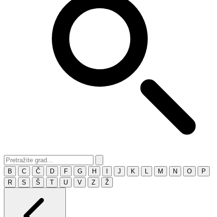
B
C
Č
D
F
G
H
I
J
K
L
M
N
O
P
R
S
Š
T
U
V
Z
Ž