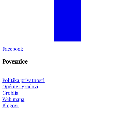
Facebook
Poveznice
Politika privatnosti
Općine i gradovi
Groblja
Web mapa
Blogovi