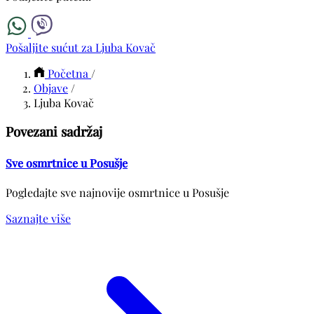
Pošaljite sućut za Ljuba Kovač
Početna
/
Objave
/
Ljuba Kovač
Povezani sadržaj
Sve osmrtnice u Posušje
Pogledajte sve najnovije osmrtnice u Posušje
Saznajte više