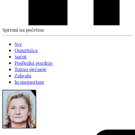
Spremi na početnu
Sve
Osmrtnica
Sućut
Posljedni pozdrav
Tužno sjećanje
Zahvala
In memoriam