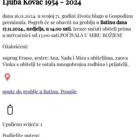
Ljuba Kovač
1954 - 2024
dana 16.11.2024. u svojoj 71. godini života blago u Gospodinu
preminula. Pogreb će se obaviti na groblju u
Batinu dana
17.11.2024., nedjelja, u 14.00 sati.
Izraze sućuti obitelj prima
u mrtvačnici od 13.00 sati.POČIVALA U MIRU BOŽJEM!
Ožalošćeni:
suprug Frano, sestre: Ana, Nada i Mira s obiteljima, zaova
Vinka s obitelji te ostala mnogobrojna rodbina i prijatelji.
upute do groblje u Batinu, Posušje
Upaljeno svijeća: 1
Podijelite putem: