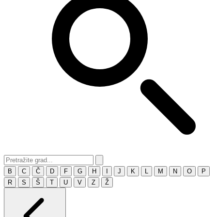
B
C
Č
D
F
G
H
I
J
K
L
M
N
O
P
R
S
Š
T
U
V
Z
Ž