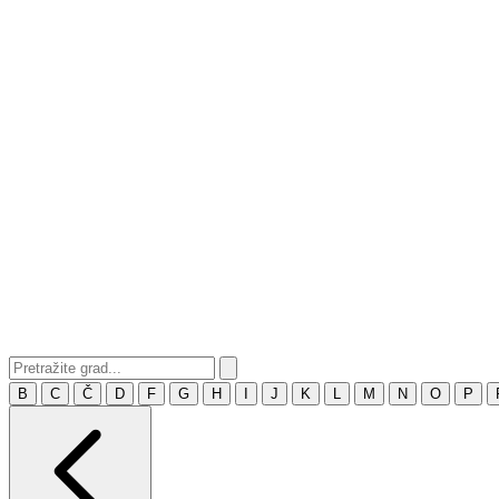
B
C
Č
D
F
G
H
I
J
K
L
M
N
O
P