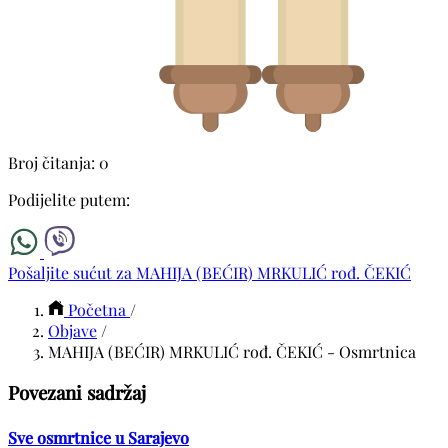
Broj čitanja: 0
Podijelite putem:
Pošaljite sućut za MAHIJA (BEĆIR) MRKULIĆ rođ. ČEKIĆ
Početna
/
Objave
/
MAHIJA (BEĆIR) MRKULIĆ rođ. ČEKIĆ - Osmrtnica
Povezani sadržaj
Sve osmrtnice u Sarajevo