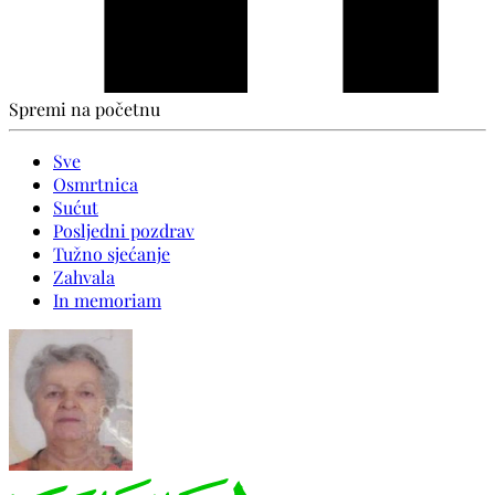
Spremi na početnu
Sve
Osmrtnica
Sućut
Posljedni pozdrav
Tužno sjećanje
Zahvala
In memoriam