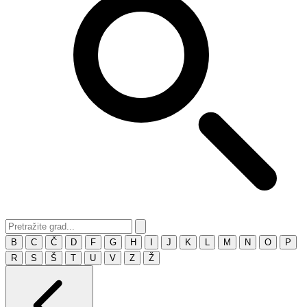
B
C
Č
D
F
G
H
I
J
K
L
M
N
O
P
R
S
Š
T
U
V
Z
Ž