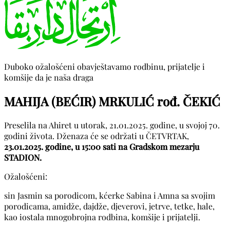
Duboko ožalošćeni obavještavamo rodbinu, prijatelje i
komšije da je naša draga
MAHIJA (BEĆIR) MRKULIĆ rođ. ČEKIĆ
Preselila na Ahiret u utorak, 21.01.2025. godine, u svojoj 70.
godini života. Dženaza će se održati u ČETVRTAK,
23.01.2025. godine, u 15:00 sati na Gradskom mezarju
STADION.
Ožalošćeni:
sin Jasmin sa porodicom, kćerke Sabina i Amna sa svojim
porodicama, amidže, dajdže, djeverovi, jetrve, tetke, hale,
kao iostala mnogobrojna rodbina, komšije i prijatelji.