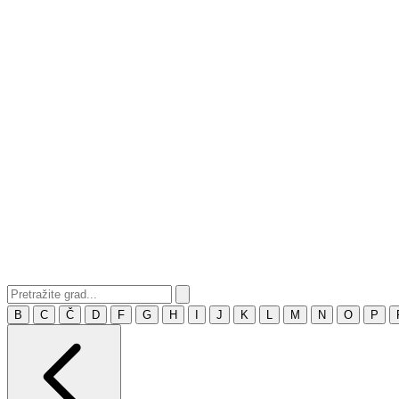
B
C
Č
D
F
G
H
I
J
K
L
M
N
O
P