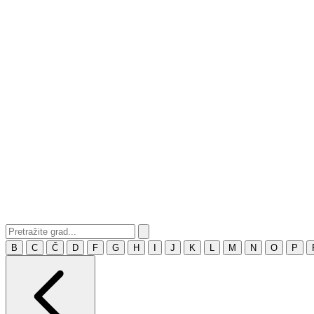
B
C
Č
D
F
G
H
I
J
K
L
M
N
O
P