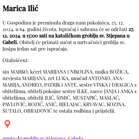
Marica Ilić
U Gospodinu je preminula draga nam pokojnica, 25. 12.
2024. u 64. godini života. Ispraćaj i sahrana će se održati
27.
12. 2024. u 15:00 sati na katoličkom groblju sv. Stjepana u
Gabeli.
Obitelj će primati sućut u mrtvačnici groblja sv.
Josipa jedan sat pre ispraćaja.
Ožalošćeni:
sin MARKO, kćeri MARIJANA i NIKOLINA, majka BOŽICA,
nevjesta MARIJANA, zet LUKA, unučad ANTONIO, ANA-
MARIJA, ANDREO, PATRIK i ANTE, sestre VINKA i DRAGICA s
obiteljima, obitelj pokojne sestre ILKE, zaove JANJA i ANKA s
obiteljima, obitelji ILIĆ, ŠIMIĆ, MUSTAPIĆ, MASLAĆ,
PAVLOVIĆ, ROZIĆ, ANIĆ, BJELAJAC, KRVAVAC, KOZINA,
ŠUTALO, OBRADOVIĆ te ostala rodbina i prijatelji.
upute do groblje sv Stjepana, Gabela