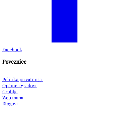
Facebook
Poveznice
Politika privatnosti
Općine i gradovi
Groblja
Web mapa
Blogovi