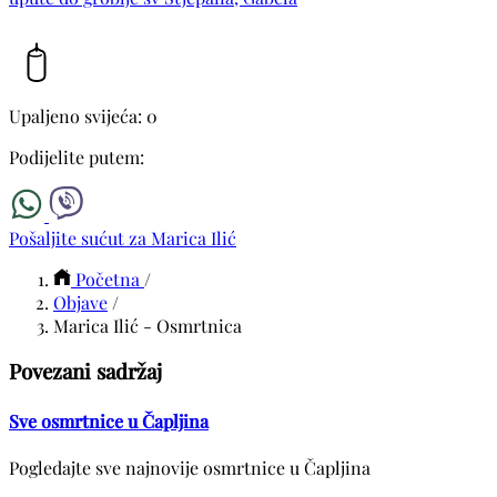
Upaljeno svijeća: 0
Podijelite putem:
Pošaljite sućut za Marica Ilić
Početna
/
Objave
/
Marica Ilić - Osmrtnica
Povezani sadržaj
Sve osmrtnice u Čapljina
Pogledajte sve najnovije osmrtnice u Čapljina