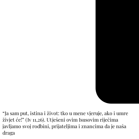
“Ja sam put, istina i život: tko u mene vjeruje, ako i umre
živjet će!” (Iv 11,26). Utješeni ovim Isusovim riječima
javljamo svoj rodbini, prijateljima i znancima da je naša
draga