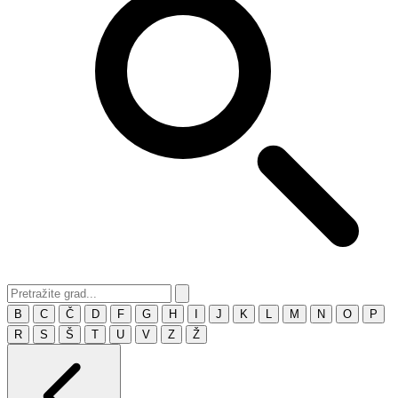
B
C
Č
D
F
G
H
I
J
K
L
M
N
O
P
R
S
Š
T
U
V
Z
Ž