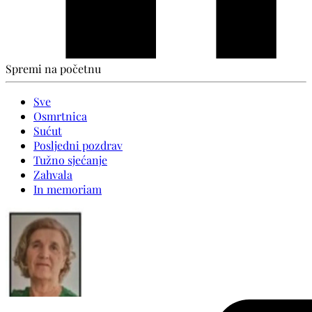
Spremi na početnu
Sve
Osmrtnica
Sućut
Posljedni pozdrav
Tužno sjećanje
Zahvala
In memoriam