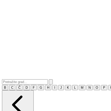
B
C
Č
D
F
G
H
I
J
K
L
M
N
O
P