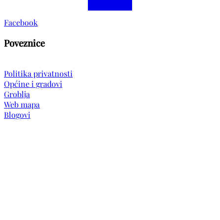
Facebook
Poveznice
Politika privatnosti
Općine i gradovi
Groblja
Web mapa
Blogovi