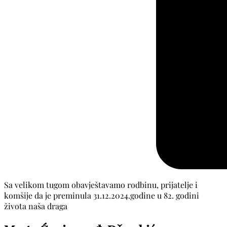
Sa velikom tugom obavještavamo rodbinu, prijatelje i
komšije da je preminula 31.12.2024.godine u 82. godini
života naša draga