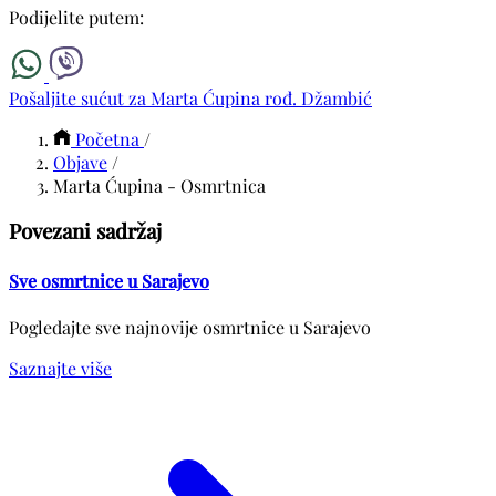
Podijelite putem:
Pošaljite sućut za Marta Ćupina rođ. Džambić
Početna
/
Objave
/
Marta Ćupina - Osmrtnica
Povezani sadržaj
Sve osmrtnice u Sarajevo
Pogledajte sve najnovije osmrtnice u Sarajevo
Saznajte više