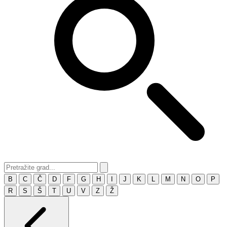
B
C
Č
D
F
G
H
I
J
K
L
M
N
O
P
R
S
Š
T
U
V
Z
Ž