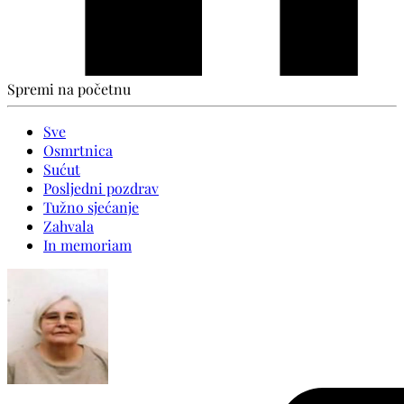
Spremi na početnu
Sve
Osmrtnica
Sućut
Posljedni pozdrav
Tužno sjećanje
Zahvala
In memoriam