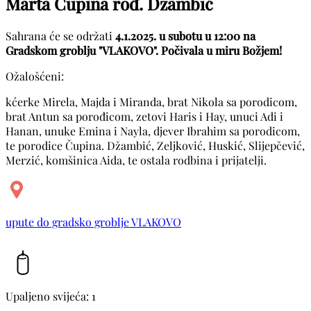
Marta Ćupina rođ. Džambić
Sahrana će se održati
4.1.2025. u subotu u 12:00 na
Gradskom groblju "VLAKOVO". Počivala u miru Božjem!
Ožalošćeni:
kćerke Mirela, Majda i Miranda, brat Nikola sa porodicom,
brat Antun sa porođicom, zetovi Haris i Hay, unuci Adi i
Hanan, unuke Emina i Nayla, djever Ibrahim sa porodicom,
te porodice Čupina. Džambić, Zeljković, Huskić, Slijepčević,
Merzić, komšinica Aida, te ostala rodbina i prijatelji.
upute do gradsko groblje VLAKOVO
Upaljeno svijeća: 1