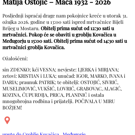
Matija Ostojić – Maca
1932 - 2026
Posljednji ispraćaj drage nam pokojnice kreće u utorak 31.
ožujka 2026. godine u 13:00 sati ispred mrtvačnice Bijeli
Brijeg u Mostaru.
Obitelj prima sućut od 12:30 sati u
mrtvačnici. Pokop će se obaviti u groblju Kovačica u
Međugorju u 15:00 sati. Obitelj prima sućut od 14:30 sati u
mrtvačnici groblja Kovačica.
Ožalošćeni:
sin ZDENKO; kći VESNA; nevjeste: LJERKA i MIRJANA;
zetovi: KRISTIAN i LUKA; unučad: IGOR, MARKO, IVANA i
DARIA; praunuk PATRIK; te obitelji: OSTOJIĆ, SIVRIĆ,
MUSELIMOVIĆ, VUKŠIĆ, LOVRIĆ, GRABOVAC, ALAGIĆ,
KOZINA, ĆUPURDIJA, PRICA, PLANINIĆ i ostala
mnogobrojna rodbina i prijatelji. POČIVALA U MIRU
BOŽJEM!
upute do Groblje Kovačica , Međugorje