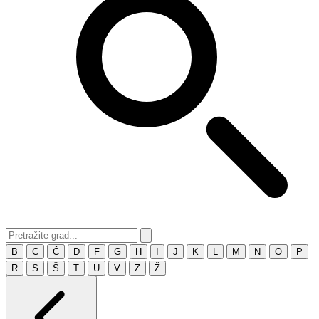
B
C
Č
D
F
G
H
I
J
K
L
M
N
O
P
R
S
Š
T
U
V
Z
Ž