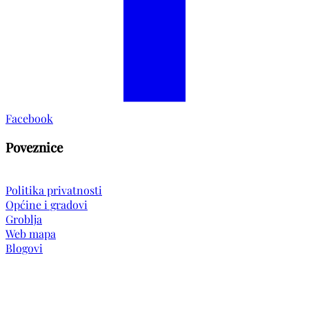
Facebook
Poveznice
Politika privatnosti
Općine i gradovi
Groblja
Web mapa
Blogovi