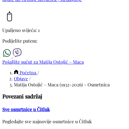
Upaljeno svijeća: 1
Podijelite putem:
Pošaljite sućut za Matija Ostojić – Maca
Početna
/
Objave
/
Matija Ostojić – Maca (1932-2026) - Osmrtnica
Povezani sadržaj
Sve osmrtnice u Čitluk
Pogledajte sve najnovije osmrtnice u Čitluk