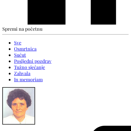
Spremi na početnu
Sve
Osmrtnica
Sućut
Posljedni pozdrav
Tužno sjećanje
Zahvala
In memoriam