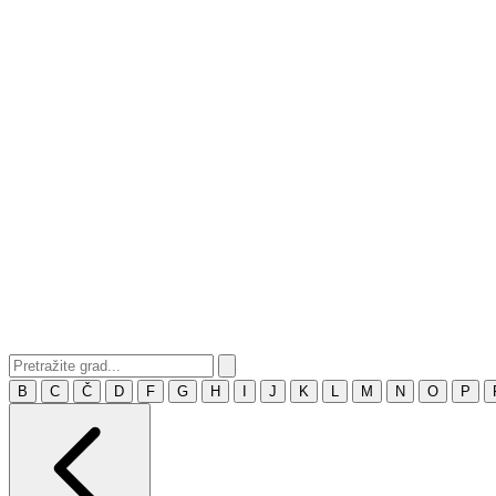
B
C
Č
D
F
G
H
I
J
K
L
M
N
O
P