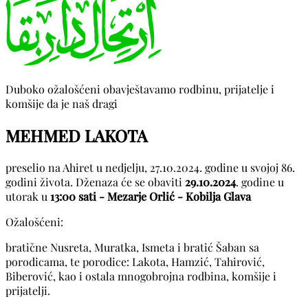
Duboko ožalošćeni obavještavamo rodbinu, prijatelje i
komšije da je naš dragi
MEHMED LAKOTA
preselio na Ahiret u nedjelju, 27.10.2024. godine u svojoj 86.
godini života. Dženaza će se obaviti
29.10.2024
. godine u
utorak u
13:00 sati - Mezarje Orlić - Kobilja Glava
Ožalošćeni:
bratične Nusreta, Muratka, Ismeta i bratić Šaban sa
porodicama, te porodice: Lakota, Hamzić, Tahirović,
Biberović, kao i ostala mnogobrojna rodbina, komšije i
prijatelji.