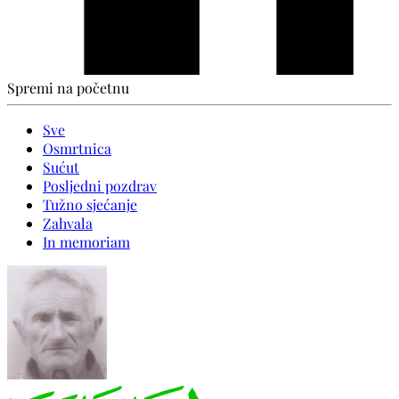
Spremi na početnu
Sve
Osmrtnica
Sućut
Posljedni pozdrav
Tužno sjećanje
Zahvala
In memoriam