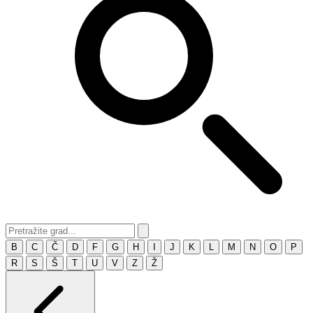
B
C
Č
D
F
G
H
I
J
K
L
M
N
O
P
R
S
Š
T
U
V
Z
Ž