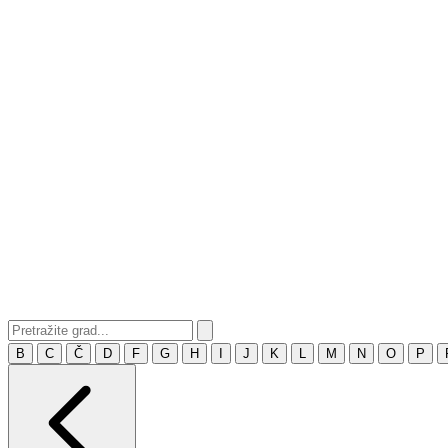
B
C
Č
D
F
G
H
I
J
K
L
M
N
O
P