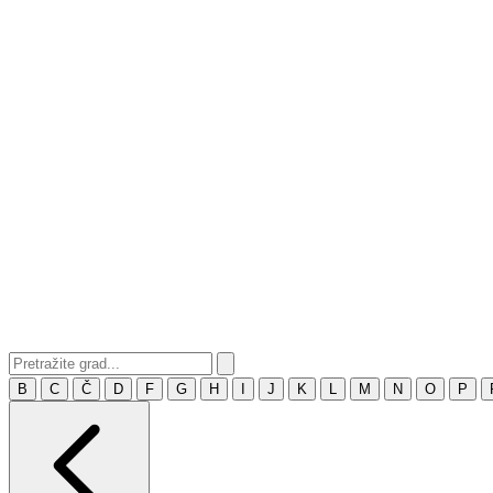
B
C
Č
D
F
G
H
I
J
K
L
M
N
O
P