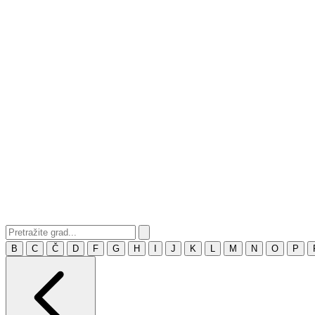
B
C
Č
D
F
G
H
I
J
K
L
M
N
O
P