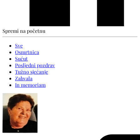
Spremi na početnu
Sve
Osmrtnica
Sućut
Posljedni pozdrav
Tužno sjećanje
Zahvala
In memoriam