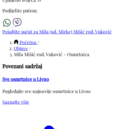
Podijelite putem:
Pošaljite sućut za Mila (ud. Mirke) Mišić rođ. Vuković
Početna
/
Objave
/
Mila Mišić rođ. Vuković - Osmrtnica
Povezani sadržaj
Sve osmrtnice u Livno
Pogledajte sve najnovije osmrtnice u Livno
Saznajte više