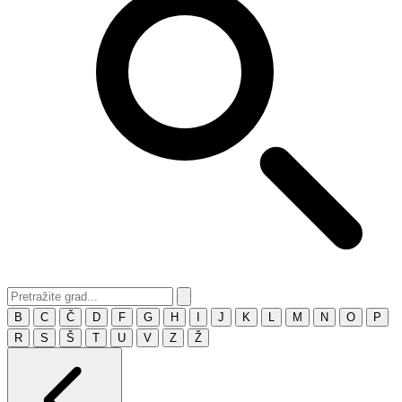
B
C
Č
D
F
G
H
I
J
K
L
M
N
O
P
R
S
Š
T
U
V
Z
Ž