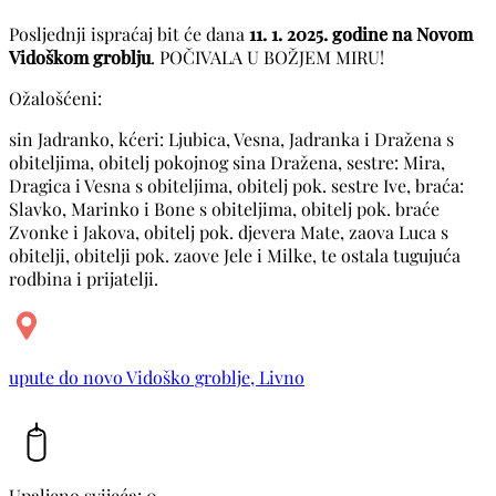
Posljednji ispraćaj bit će dana
11. 1. 2025. godine na Novom
Vidoškom groblju
. POČIVALA U BOŽJEM MIRU!
Ožalošćeni:
sin Jadranko, kćeri: Ljubica, Vesna, Jadranka i Dražena s
obiteljima, obitelj pokojnog sina Dražena, sestre: Mira,
Dragica i Vesna s obiteljima, obitelj pok. sestre Ive, braća:
Slavko, Marinko i Bone s obiteljima, obitelj pok. braće
Zvonke i Jakova, obitelj pok. djevera Mate, zaova Luca s
obitelji, obitelji pok. zaove Jele i Milke, te ostala tugujuća
rodbina i prijatelji.
upute do novo Vidoško groblje, Livno
Upaljeno svijeća: 0