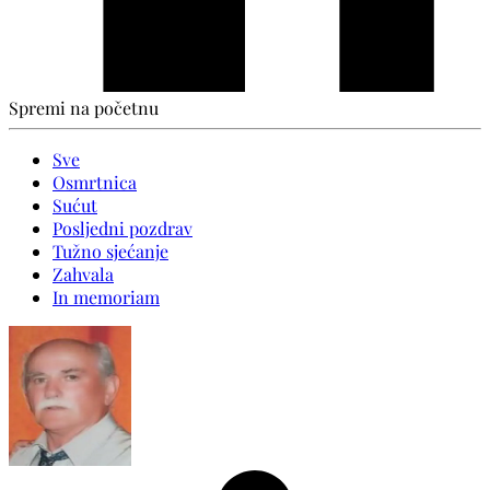
Spremi na početnu
Sve
Osmrtnica
Sućut
Posljedni pozdrav
Tužno sjećanje
Zahvala
In memoriam