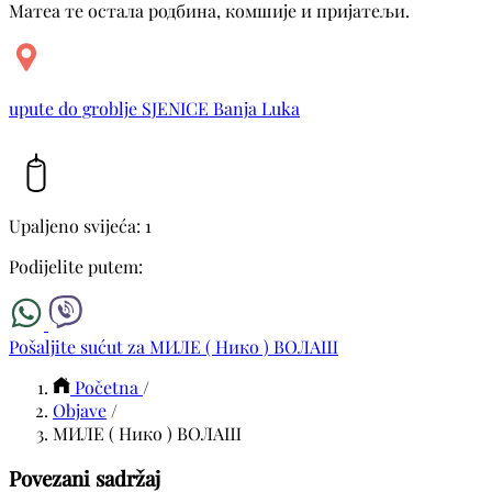
Матеа те остала родбина, комшије и пријатељи.
upute do groblje SJENICE Banja Luka
Upaljeno svijeća: 1
Podijelite putem:
Pošaljite sućut za МИЛЕ ( Нико ) ВОЛАШ
Početna
/
Objave
/
МИЛЕ ( Нико ) ВОЛАШ
Povezani sadržaj