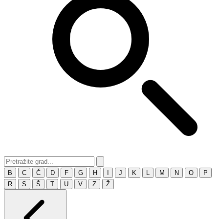
B
C
Č
D
F
G
H
I
J
K
L
M
N
O
P
R
S
Š
T
U
V
Z
Ž