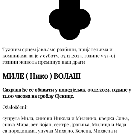
Тужним срцем јављамо родбини, пријатељима и
комшијама да је у суботу, 07.12.2024. године у 75-ој
години живота преминуо наш драги
МИЛЕ ( Нико ) ВОЛАШ
Сахрана ће се обавити у понедјељак, 09.12.2024. године у
12.00 часова на гробљу Сјенице.
Ožalošćeni:
супруга Мила, синови Никола и Миленко, кћерка Соња,
снаха Мира, зет Бојан, сестре Драгиња, Милица и Нада
са породицама, унучад Михајло, Хелена, Михаела и