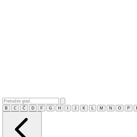
B
C
Č
D
F
G
H
I
J
K
L
M
N
O
P