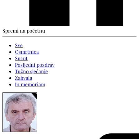
Spremi na početnu
Sve
Osmrtnica
Sućut
Posljedni pozdrav
Tužno sjećanje
Zahvala
In memoriam