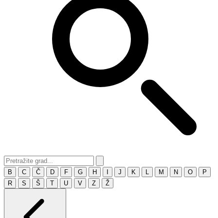
B
C
Č
D
F
G
H
I
J
K
L
M
N
O
P
R
S
Š
T
U
V
Z
Ž