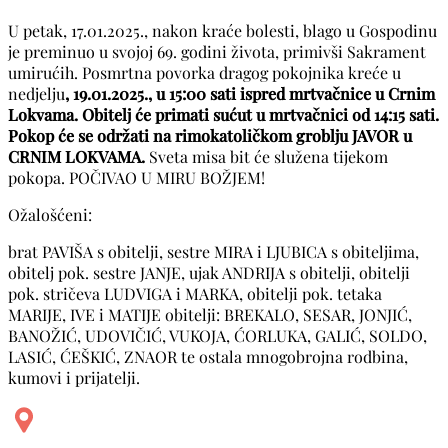
U petak, 17.01.2025., nakon kraće bolesti, blago u Gospodinu
je preminuo u svojoj 69. godini života, primivši Sakrament
umirućih. Posmrtna povorka dragog pokojnika kreće u
nedjelju
, 19.01.2025., u 15:00 sati ispred mrtvačnice u Crnim
Lokvama. Obitelj će primati sućut u mrtvačnici od 14:15 sati.
Pokop će se održati na rimokatoličkom groblju JAVOR u
CRNIM LOKVAMA.
Sveta misa bit će služena tijekom
pokopa. POČIVAO U MIRU BOŽJEM!
Ožalošćeni:
brat PAVIŠA s obitelji, sestre MIRA i LJUBICA s obiteljima,
obitelj pok. sestre JANJE, ujak ANDRIJA s obitelji, obitelji
pok. stričeva LUDVIGA i MARKA, obitelji pok. tetaka
MARIJE, IVE i MATIJE obitelji: BREKALO, SESAR, JONJIĆ,
BANOŽIĆ, UDOVIČIĆ, VUKOJA, ĆORLUKA, GALIĆ, SOLDO,
LASIĆ, ĆEŠKIĆ, ZNAOR te ostala mnogobrojna rodbina,
kumovi i prijatelji.