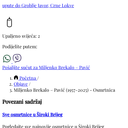
upute do Groblje Javor, Crne Lokve
Upaljeno svijeća: 2
Podijelite putem:
Pošaljite sućut za Miljenko Brekalo – Pavić
Početna
/
Objave
/
Miljenko Brekalo – Pavić (1957-2025) - Osmrtnica
Povezani sadržaj
Sve osmrtnice u Široki Brijeg
Pogledajte sve najnovije osmrtnice u Široki Brijeg