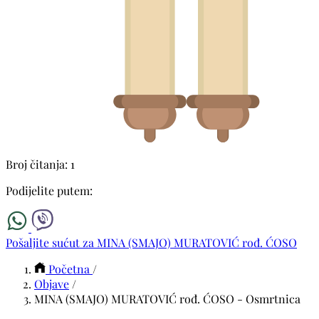
Broj čitanja: 1
Podijelite putem:
Pošaljite sućut za MINA (SMAJO) MURATOVIĆ rođ. ĆOSO
Početna
/
Objave
/
MINA (SMAJO) MURATOVIĆ rođ. ĆOSO - Osmrtnica