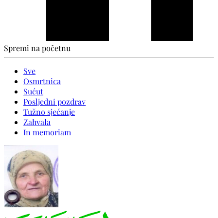
Spremi na početnu
Sve
Osmrtnica
Sućut
Posljedni pozdrav
Tužno sjećanje
Zahvala
In memoriam