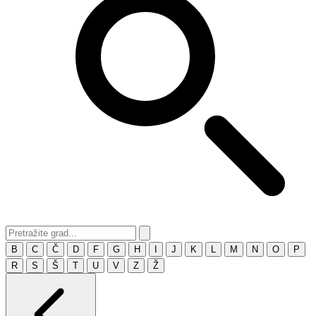
B
C
Č
D
F
G
H
I
J
K
L
M
N
O
P
R
S
Š
T
U
V
Z
Ž