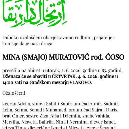
Duboko ožalošćeni obavještavamo rodbinu, prijatelje i
komšije da je naša draga
MINA (SMAJO) MURATOVIĆ rođ. ĆOSO
preselila na Ahiret u utorak, 2. 6. 2026. godine u 85. godini.
Dženaza će se obaviti u ČETVRTAK, 4. 6. 2026. godine u
14:00 sati na Gradskom mezarju VLAKOVO.
Ožalošćeni:
kćerka Advija, sinovi Sabit i Sabir, unučad Almir, Sadmir,
Lejla, Selma, Senad i Muhamed, praunučad Sajra i Daris,
brat Omer, sestre Ziza, Aiša i Džemila, snahe Vahida,
Mersiha, Nisveta, Bahrija, Nina i Nermina, djever Ismet,
jetrva Tima, djeverične Ismeta i Mirveta, zaove Ševala i