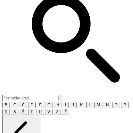
B
C
Č
D
F
G
H
I
J
K
L
M
N
O
P
R
S
Š
T
U
V
Z
Ž