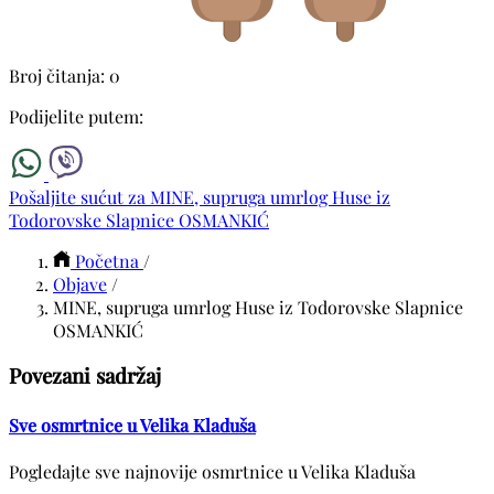
Broj čitanja: 0
Podijelite putem:
Pošaljite sućut za MINE, supruga umrlog Huse iz
Todorovske Slapnice OSMANKIĆ
Početna
/
Objave
/
MINE, supruga umrlog Huse iz Todorovske Slapnice
OSMANKIĆ
Povezani sadržaj
Sve osmrtnice u Velika Kladuša
Pogledajte sve najnovije osmrtnice u Velika Kladuša