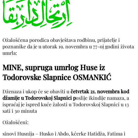
Ožalošćena porodica obavještava rodbinu, prijatelje i
poznanike da je u utorak 19. novembra u 77-oj godini života
umrla:
MINE, supruga umrlog Huse iz
Todorovske Slapnice OSMANKIĆ
Dženaza i ukop će se obaviti u
četvrtak 21. novembra kod
džamije u Todorovskoj Slapnici p
oslije ikindije namaza, a
ispraćaj je ispred kuće žalosti u Todorovskoj Slapnici u 13
sati i 30 minuta
Ožalošćeni:
sinovi Husnija – Husko i Abdo, kćerke Hatidža, Fatima i