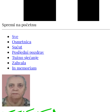
Spremi na početnu
Sve
Osmrtnica
Sućut
Posljedni pozdrav
Tužno sjećanje
Zahvala
In memoriam