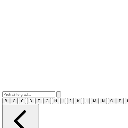
B
C
Č
D
F
G
H
I
J
K
L
M
N
O
P