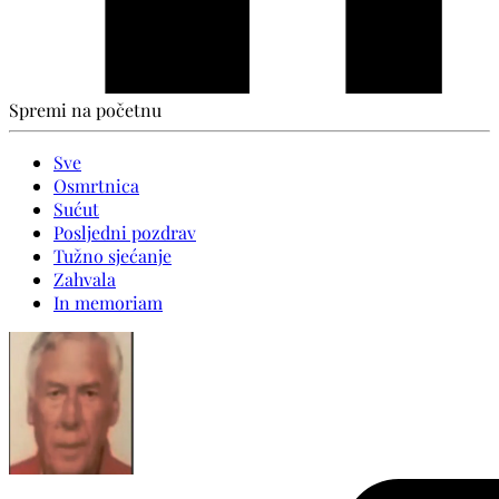
Spremi na početnu
Sve
Osmrtnica
Sućut
Posljedni pozdrav
Tužno sjećanje
Zahvala
In memoriam