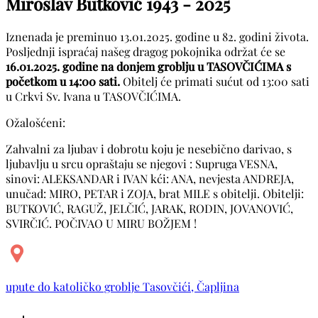
Miroslav Butković
1943 - 2025
Iznenada je preminuo 13.01.2025. godine u 82. godini života.
Posljednji ispraćaj našeg dragog pokojnika održat će se
16.01.2025. godine na donjem groblju u TASOVČIĆIMA s
početkom u 14:00 sati.
Obitelj će primati sućut od 13:00 sati
u Crkvi Sv. Ivana u TASOVČIĆIMA.
Ožalošćeni:
Zahvalni za ljubav i dobrotu koju je nesebično darivao, s
ljubavlju u srcu opraštaju se njegovi : Supruga VESNA,
sinovi: ALEKSANDAR i IVAN kći: ANA, nevjesta ANDREJA,
unučad: MIRO, PETAR i ZOJA, brat MILE s obitelji. Obitelji:
BUTKOVIĆ, RAGUŽ, JELČIĆ, JARAK, RODIN, JOVANOVIĆ,
SVIRČIĆ. POČIVAO U MIRU BOŽJEM !
upute do katoličko groblje Tasovčići, Čapljina