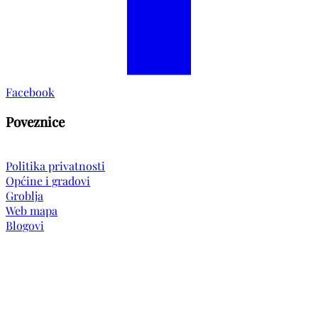
Facebook
Poveznice
Politika privatnosti
Općine i gradovi
Groblja
Web mapa
Blogovi