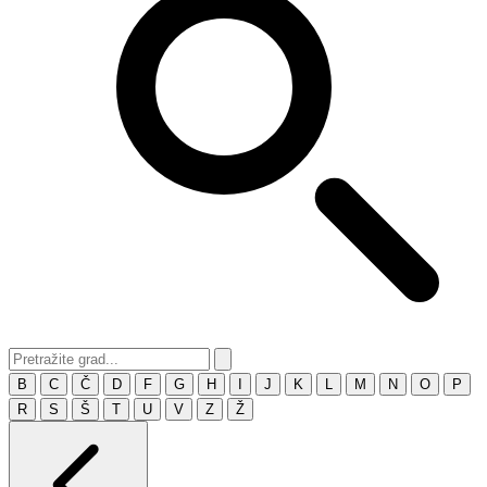
B
C
Č
D
F
G
H
I
J
K
L
M
N
O
P
R
S
Š
T
U
V
Z
Ž