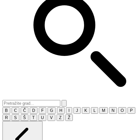
B
C
Č
D
F
G
H
I
J
K
L
M
N
O
P
R
S
Š
T
U
V
Z
Ž