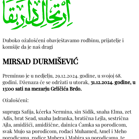
Duboko ožalošćeni obavještavamo rodbinu, prijatelje i
komšije da je naš dragi
MIRSAD DURMIŠEVIĆ
Preminuo je u nedjelju, 29.12.2024. godine, u svojoj 68.
godini. Dženaza će se održati u utorak,
31.12.2024. godine, u
13:00 sati na mezarju Grličića Brdo.
Ožalošćeni:
supruga Safija, kćerka Nermina, sin Sidik, snaha Elma, zet
Adis, brat Sead, snaha Jadranka, bratična Lejla, sestrična
Ajla, amidžići, amidžične, dainica Ćamka sa porodicom,
svak Mujo sa porodicom, rođaci Muhamed, Amel i Meho
porodicama, rodice Mubera i Mahira sa porodicama, te