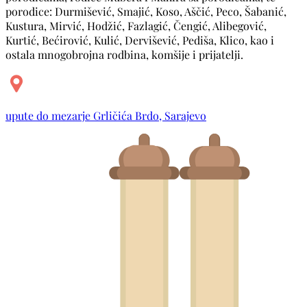
porodice: Durmišević, Smajić, Koso, Aščić, Peco, Šabanić,
Kustura, Mirvić, Hodžić, Fazlagić, Čengić, Alibegović,
Kurtić, Bećirović, Kulić, Dervišević, Pediša, Klico, kao i
ostala mnogobrojna rodbina, komšije i prijatelji.
upute do mezarje Grličića Brdo, Sarajevo