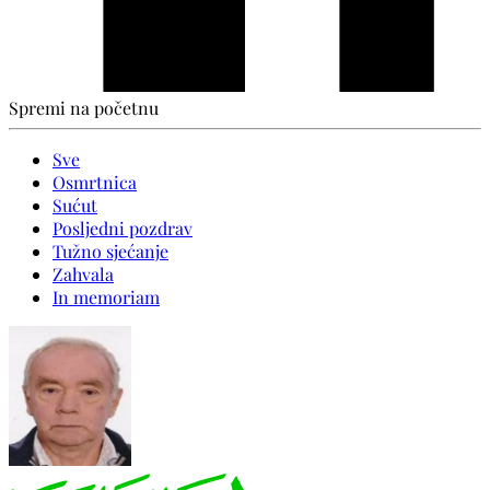
Spremi na početnu
Sve
Osmrtnica
Sućut
Posljedni pozdrav
Tužno sjećanje
Zahvala
In memoriam