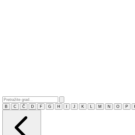
B
C
Č
D
F
G
H
I
J
K
L
M
N
O
P