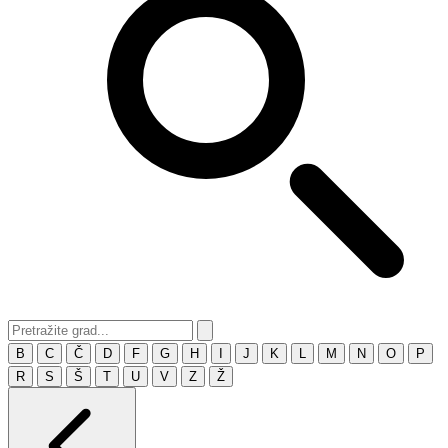
B
C
Č
D
F
G
H
I
J
K
L
M
N
O
P
R
S
Š
T
U
V
Z
Ž