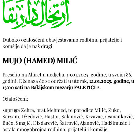
Duboko ožalošćeni obavještavamo rodbinu, prijatelje i
komšije da je naš dragi
MUJO (HAMED) MILIĆ
Preselio na Ahiret u nedjelju, 19.01.2025. godine, u svojoj 86.
godini. Dženaza će se održati u utorak,
21.01.2025. godine, u
13:00 sati na Bakijskom mezarju FALETIĆI 2.
Ožalošćeni:
supruga Zehra, brat Mehmed, te porodice Milić, Zuko,
Sarvam, Džedović, Hastor, Salanović, Krvavac, Osmanković,
Bućo, Smajić, Dizdarević, Šatrović, Ajanović, Hadžimusić i
ostala mnogobrojna rodbina, prijatelji i komšije.