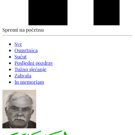
Spremi na početnu
Sve
Osmrtnica
Sućut
Posljedni pozdrav
Tužno sjećanje
Zahvala
In memoriam