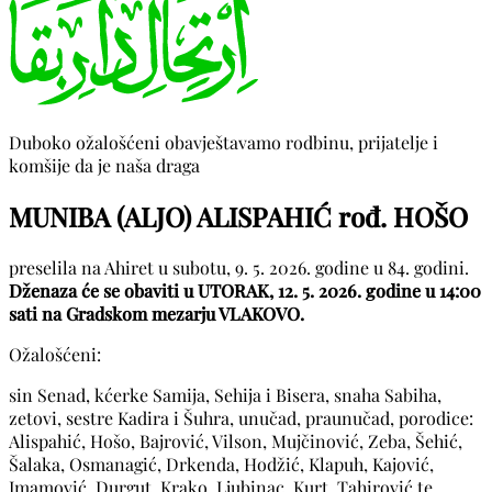
Duboko ožalošćeni obavještavamo rodbinu, prijatelje i
komšije da je naša draga
MUNIBA (ALJO) ALISPAHIĆ rođ. HOŠO
preselila na Ahiret u subotu, 9. 5. 2026. godine u 84. godini.
Dženaza će se obaviti u UTORAK, 12. 5. 2026. godine u 14:00
sati na Gradskom mezarju VLAKOVO.
Ožalošćeni:
sin Senad, kćerke Samija, Sehija i Bisera, snaha Sabiha,
zetovi, sestre Kadira i Šuhra, unučad, praunučad, porodice:
Alispahić, Hošo, Bajrović, Vilson, Mujčinović, Zeba, Šehić,
Šalaka, Osmanagić, Drkenda, Hodžić, Klapuh, Kajović,
Imamović, Durgut, Krako, Ljubinac, Kurt, Tahirović te