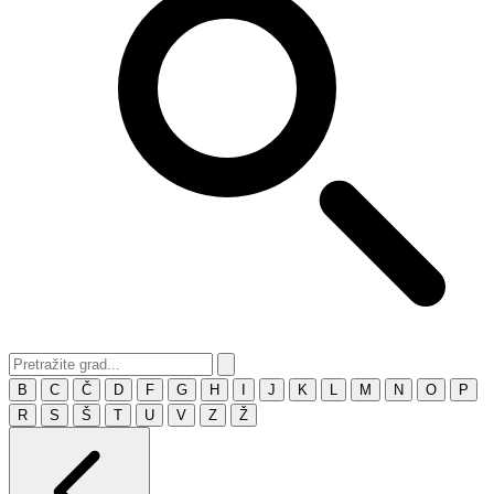
B
C
Č
D
F
G
H
I
J
K
L
M
N
O
P
R
S
Š
T
U
V
Z
Ž