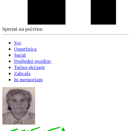
Spremi na početnu
Sve
Osmrtnica
Sućut
Posljedni pozdrav
Tužno sjećanje
Zahvala
In memoriam