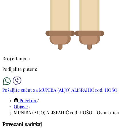
Broj čitanja: 1
Podijelite putem:
Pošaljite sućut za MUNIBA (ALJO) ALISPAHIĆ rođ. HOŠO
Početna
/
Objave
/
MUNIBA (ALJO) ALISPAHIĆ rođ. HOŠO - Osmrtnica
Povezani sadržaj