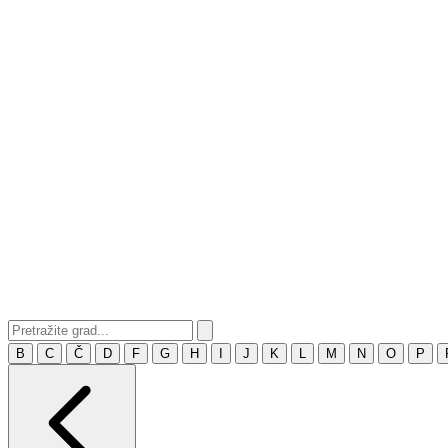
B
C
Č
D
F
G
H
I
J
K
L
M
N
O
P