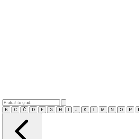
B
C
Č
D
F
G
H
I
J
K
L
M
N
O
P