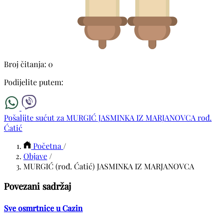
Broj čitanja: 0
Podijelite putem:
Pošaljite sućut za MURGIĆ JASMINKA IZ MARJANOVCA rođ.
Ćatić
Početna
/
Objave
/
MURGIĆ (rođ. Ćatić) JASMINKA IZ MARJANOVCA
Povezani sadržaj
Sve osmrtnice u Cazin