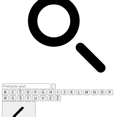
B
C
Č
D
F
G
H
I
J
K
L
M
N
O
P
R
S
Š
T
U
V
Z
Ž