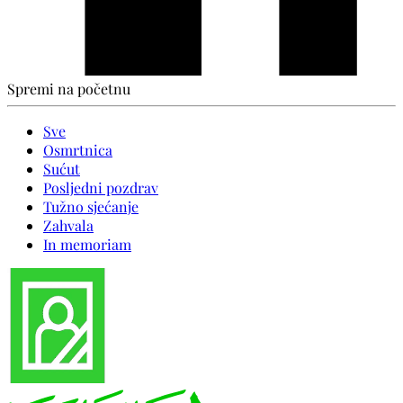
Spremi na početnu
Sve
Osmrtnica
Sućut
Posljedni pozdrav
Tužno sjećanje
Zahvala
In memoriam