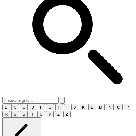
B
C
Č
D
F
G
H
I
J
K
L
M
N
O
P
R
S
Š
T
U
V
Z
Ž