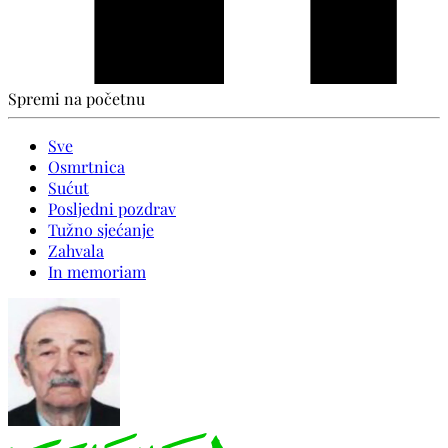
Spremi na početnu
Sve
Osmrtnica
Sućut
Posljedni pozdrav
Tužno sjećanje
Zahvala
In memoriam