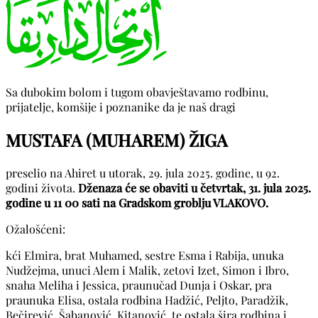
Sa dubokim bolom i tugom obavještavamo rodbinu,
prijatelje, komšije i poznanike da je naš dragi
MUSTAFA (MUHAREM) ŽIGA
preselio na Ahiret u utorak, 29. jula 2025. godine, u 92.
godini života.
Dženaza će se obaviti u četvrtak, 31. jula 2025.
godine u 11 00 sati na Gradskom groblju VLAKOVO.
Ožalošćeni:
kći Elmira, brat Muhamed, sestre Esma i Rabija, unuka
Nudžejma, unuci Alem i Malik, zetovi Izet, Simon i Ibro,
snaha Meliha i Jessica, praunučad Dunja i Oskar, pra
praunuka Elisa, ostala rodbina Hadžić, Peljto, Paradžik,
Bečirević, Šabanović, Kitanović, te ostala šira rodbina i