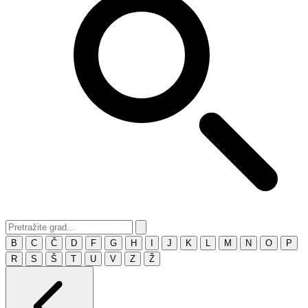
B
C
Č
D
F
G
H
I
J
K
L
M
N
O
P
R
S
Š
T
U
V
Z
Ž