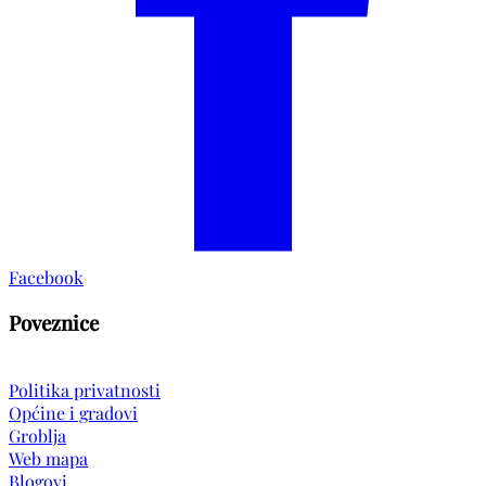
Facebook
Poveznice
Politika privatnosti
Općine i gradovi
Groblja
Web mapa
Blogovi