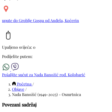
upute do Groblje Gospa od Anđela, Kočerin
Upaljeno svijeća: 0
Podijelite putem:
Pošaljite sućut za Nada Banožić rođ. Kolobarić
Početna
/
Objave
/
Nada Banožić (1949-2025) - Osmrtnica
Povezani sadržaj