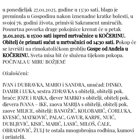
u ponedjeljak 27.01.2025. godine u 13:30 sati, blago je
preminula u Gospodinu nakon iznenadne kratke bolesti, u
svojoj 76. godini života, primivši Sakrament umirućih.
Posmrtna povorka drage pokojnice krenut će u petak
31.01.2025. u 15:00 sati ispred mrtvačnice u KOČERINU.
Obitelj će primati sućut u mrtvačnici od 14:30 sati. P
okop će
se izvršiti na rimokatoličkom groblju
Gospe od Anđela u
KOČERINU.
Sveta misa bit će služena tijekom pokopa.
POČIVALA U MIRU BOŽJEM!
Ožalošćeni:
IVAN i DUBRAVKA, MARIO i SANDRA, unučad: DINKO,
DAMIR i LUKA, sestra ZDRAVKA s obitelji, obitelji pok.
braće: JOZE i RAJKA, djever MARKO s obitelji, obitelj pok.
djevera IVANA – IKE, zaova MARIJA s obitelji, obitelj pok.
zaove MILICE, obitelji: BANOŽIĆ, KOLOBARIĆ, ĆORLUKA,
KVESIĆ, MATKOVIĆ, PALAC, GAVUR, KARPE, NUIĆ,
DUBLJEVIĆ, KISIĆ, MARIĆ, LASIĆ, MILOŠ, ČALE,
OBRADOVIĆ, ŽULJ te ostala mnogobrojna rodbina, kumovi
i prijatelji.