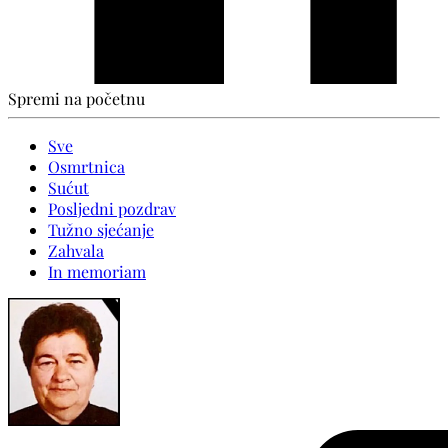
Spremi na početnu
Sve
Osmrtnica
Sućut
Posljedni pozdrav
Tužno sjećanje
Zahvala
In memoriam