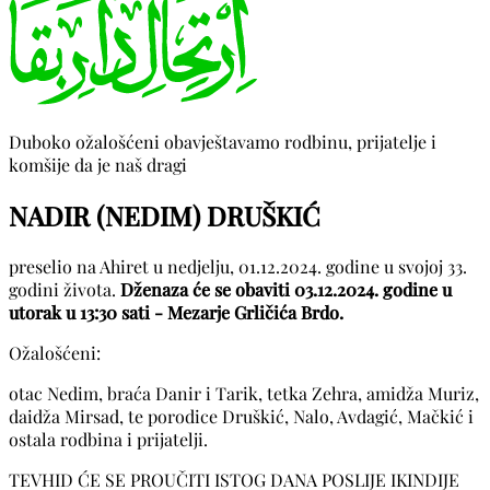
Duboko ožalošćeni obavještavamo rodbinu, prijatelje i
komšije da je naš dragi
NADIR (NEDIM) DRUŠKIĆ
preselio na Ahiret u nedjelju, 01.12.2024. godine u svojoj 33.
godini života.
Dženaza će se obaviti 03.12.2024. godine u
utorak u 13:30 sati - Mezarje Grličića Brdo.
Ožalošćeni:
otac Nedim, braća Danir i Tarik, tetka Zehra, amidža Muriz,
daidža Mirsad, te porodice Druškić, Nalo, Avdagić, Mačkić i
ostala rodbina i prijatelji.
TEVHID ĆE SE PROUČITI ISTOG DANA POSLIJE IKINDIJE