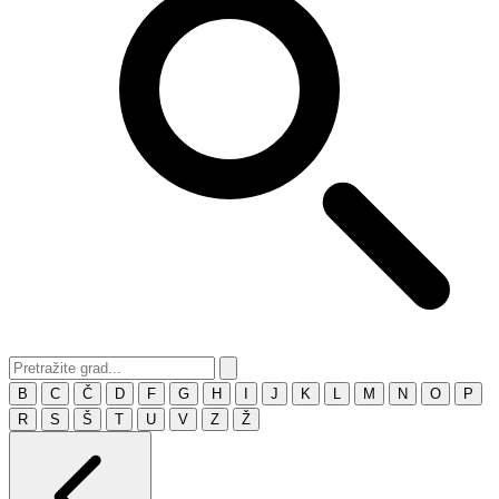
B
C
Č
D
F
G
H
I
J
K
L
M
N
O
P
R
S
Š
T
U
V
Z
Ž