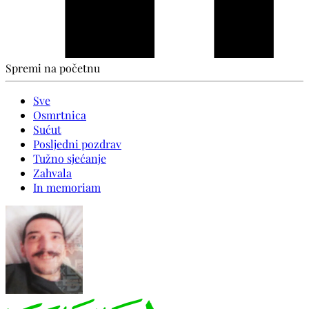
Spremi na početnu
Sve
Osmrtnica
Sućut
Posljedni pozdrav
Tužno sjećanje
Zahvala
In memoriam