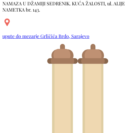
NAMAZA U DŽAMIJI SEDRENIK. KUĆA ŽALOSTI, ul. ALIJE
NAMETKA br. 143.
upute do mezarje Grličića Brdo, Sarajevo