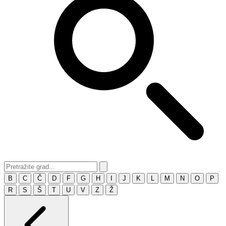
B
C
Č
D
F
G
H
I
J
K
L
M
N
O
P
R
S
Š
T
U
V
Z
Ž