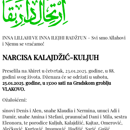
INNA LILLAHI VE INNA ILEJHI RADŽI'UN – Svi smo Allahovi
i Njemu se vraćamo!
NARCISA KALAJDŽIĆ-KULJUH
Preselila na Ahiret u četvrtak, 23.01.2025. godine, u 88.
godini svog života. Dženaza će se održati u subotu,
25.01.2025. godine, u 13:00 sati na Gradskom groblju
VLAKOVO.
Ožalošćeni:
sinovi Denis i Alen, snahe Klaudia i Nermina, unuci Adi i
Damir, snahe Amina i Stefani, praunučad Dani i Mila, sestra
Eleonora, te porodice Kuljuh, Kalajdžić, Kajtaz, Omerović,
Alečković, Kurtović, Imamović, Hodžić, Sarić, Gušić,