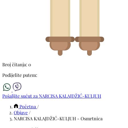
Broj čitanja: 0
Podijelite putem:
Pošaljite sućut za NARCISA KALAJDŽIĆ-KULJUH
Početna
/
Objave
/
NARCISA KALAJDŽIĆ-KULJUH - Osmrtnica