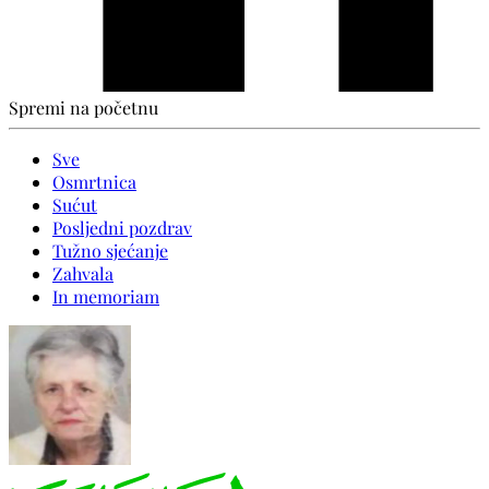
Spremi na početnu
Sve
Osmrtnica
Sućut
Posljedni pozdrav
Tužno sjećanje
Zahvala
In memoriam