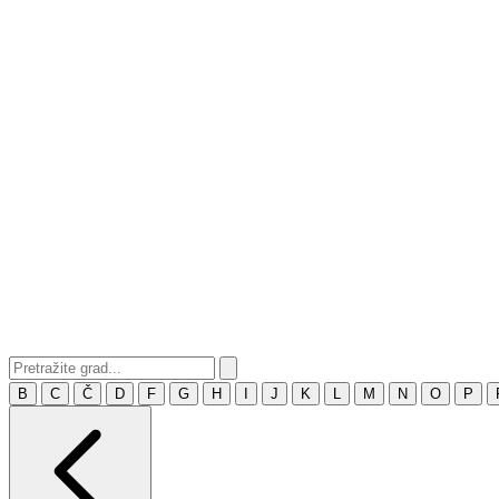
B
C
Č
D
F
G
H
I
J
K
L
M
N
O
P